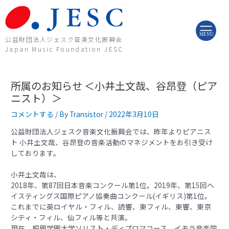
内
投
容
稿
を
ナ
ス
ビ
MENU
公益財団法人ジェスク音楽文化振興会
キ
ゲ
Japan Music Foundation JESC
ッ
ー
プ
シ
ョ
所属のお知らせ ＜小井土文哉、谷昂登（ピア
ン
ニスト）＞
コメントする
/ By
Transistor
/
2022年3月10日
公益財団法人ジェスク音楽文化振興会では、昨年よりピアニス
ト 小井土文哉、谷昂登の音楽活動のマネジメントをお引き受け
しております。
小井土文哉は、
2018年、第87回日本音楽コンクール第1位。2019年、第15回ヘ
イスティングス国際ピアノ協奏曲コンクール(イギリス)第1位。
これまでに英ロイヤル・フィル、読響、東フィル、東響、東京
シティ・フィル、仙フィル等と共演。
現在、桐朋学園大学ソリスト・ディプロマコース、イモラ音楽院