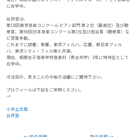
に在学中。
谷昂登は、
第18回東京音楽コンクール ピアノ部門 第２位（最高位）及び聴
衆賞、第90回日本音楽コンクール第1位及び岩谷賞（聴衆賞）な
ど受賞多数。
これまでに読響、東響、東京フィルハ、広響、新日本フィル
ハ、東京シティ・フィル等と共演。
現在、桐朋女子高等学校音楽科（男女共学）3年に特待生として
在学中。
今注目の、若き二人の今後の活躍にご期待下さい。
プロフィールは下記をご参照ください。
→
小井土文哉
谷昂登
←
前の投稿
次の投稿
→