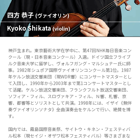
四方 恭子
(ヴァイオリン)
Kyoko Shikata
(violin)​
神戸生まれ。東京藝術大学在学中に、第47回NHK毎日音楽コン
クール（現・日本音楽コンクール）入選。ドイツ国立フライブ
ルク音楽大学に留学し、ヴォルフガング・マルシュナー氏に師
事。1982年シュポア国際ヴァイオリンコンクール第1位。1987
年ケルン放送交響楽団（現WDR響）にコンサートマスターとし
て入団し、1990年から2003年まで第1コンサートマスターとし
て活躍。ケルン放送交響楽団、フランクフルト放送交響楽団、
ソフィア・フィル、スロヴァキア・フィル、Ｎ響、札響、京
響、都響等とソリストとして共演。1998年には、イザイ《無伴
奏ヴァイオリンソナタ》全曲演奏会をケルンで行い、絶賛を博
す。
国内では、霧島国際音楽祭、サイトウ・キネン・フェスティバ
ル松本（現セイジ・オザワ松本フェスティバル）等さまざまな