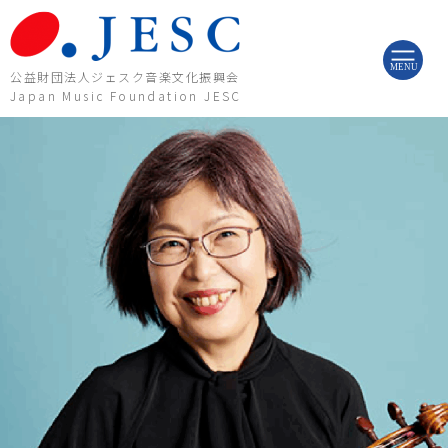
内
容
を
ス
MENU
公益財団法人ジェスク音楽文化振興会
キ
Japan Music Foundation JESC
ッ
プ