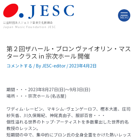
内
投
容
稿
を
ナ
MENU
ス
ビ
公益財団法人ジェスク音楽文化振興会
Japan Music Foundation JESC
キ
ゲ
ッ
ー
プ
シ
第２回ザハール・ブロン ヴァイオリン・マス
ョ
ン
タークラス in 宗次ホール 開催
コメントする
/ By
JESC-editor
/
2023年4月2日
期間・・・2023年8月27日(日)～9月3日(日)
場所・・・宗次ホール (名古屋)
ワディム･レーピン、マキシム･ヴェンゲーロフ、樫本大進、庄司
紗矢香、川久保賜紀、神尾真由子、服部百音・・・
個性溢れる世界のトップ･アーティストを多数輩出した世界的名
教授のレッスン。
短期間の中で、集中的にブロン氏の全身全霊をかけた熱いレッス