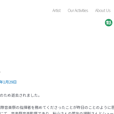
Artist
Our Activities
About Us
て
5年1月29日
炎のため逝去されました。
霧島国際音楽祭の指揮者を務めてくださったことが昨日のことのように
にて、音楽祭音楽監督であり、秋山さんの盟友の堤剛さんとシュー