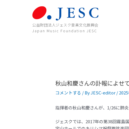
内
投
容
稿
を
ナ
ス
ビ
公益財団法人ジェスク音楽文化振興会
キ
ゲ
Japan Music Foundation JESC
ッ
ー
プ
シ
ョ
ン
秋山和慶さんの訃報によせ
コメントする
/ By
JESC-editor
/
202
指揮者の秋山和慶さんが、1/26に肺
ジェスクでは、2017年の第38回
宝山ホールでのキリシマ祝祭管弦楽団