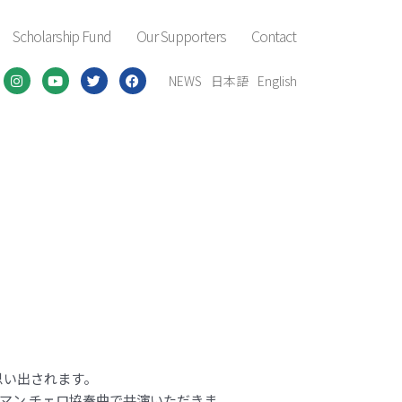
Scholarship Fund
Our Supporters
Contact
I
Y
T
F
n
o
w
a
NEWS
日本語
English
s
u
i
c
t
t
t
e
a
u
t
b
g
b
e
o
r
e
r
o
a
k
m
思い出されます。
マン チェロ協奏曲で共演いただきま