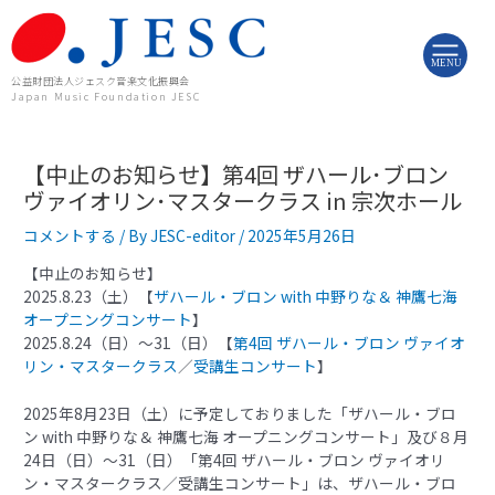
内
投
容
稿
を
ナ
MENU
ス
ビ
公益財団法人ジェスク音楽文化振興会
Japan Music Foundation JESC
キ
ゲ
ッ
ー
プ
シ
【中止のお知らせ】第4回 ザハール･ブロン
ョ
ン
ヴァイオリン･マスタークラス in 宗次ホール
コメントする
/ By
JESC-editor
/
2025年5月26日
【中止のお知らせ】
2025.8.23（土）【
ザハール・ブロン with 中野りな＆ 神鷹七海
オープニングコンサート
】
2025.8.24（日）～31（日）【
第4回 ザハール・ブロン ヴァイオ
リン・マスタークラス
／
受講生コンサート
】
2025年8月23日（土）に予定しておりました「ザハール・ブロ
ン with 中野りな＆ 神鷹七海 オープニングコンサート」及び８月
24日（日）～31（日）「第4回 ザハール・ブロン ヴァイオリ
ン・マスタークラス／受講生コンサート」は、ザハール・ブロ