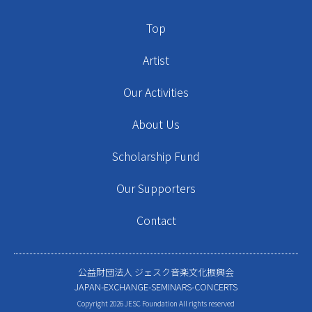
Top
Artist
Our Activities
About Us
Scholarship Fund
Our Supporters
Contact
公益財団法人 ジェスク音楽文化振興会
JAPAN-EXCHANGE-SEMINARS-CONCERTS
Copyright 2026 JESC Foundation All rights reserved