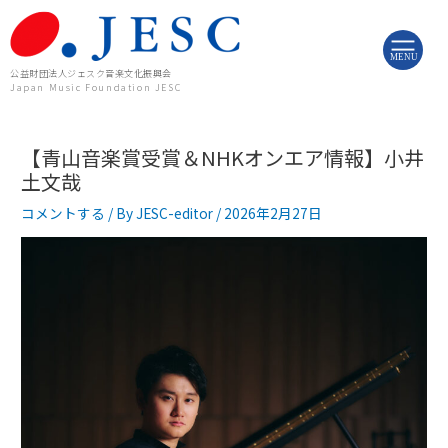
内
投
容
稿
を
ナ
MENU
ス
ビ
公益財団法人ジェスク音楽文化振興会
Japan Music Foundation JESC
キ
ゲ
ッ
ー
プ
シ
【青山音楽賞受賞＆NHKオンエア情報】小井
ョ
ン
土文哉
コメントする
/ By
JESC-editor
/
2026年2月27日