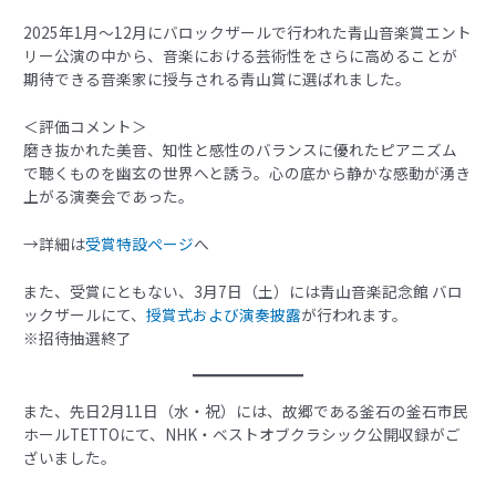
2025年1月～12月にバロックザールで行われた青山音楽賞エント
リー公演の中から、音楽における芸術性をさらに高めることが
期待できる音楽家に授与される青山賞に選ばれました。
＜評価コメント＞
磨き抜かれた美音、知性と感性のバランスに優れたピアニズム
で聴くものを幽玄の世界へと誘う。心の底から静かな感動が湧き
上がる演奏会であった。
→詳細は
受賞特設ページ
へ
また、受賞にともない、3月7日（土）には青山音楽記念館 バロ
ックザールにて、
授賞式および演奏披露
が行われます。
※招待抽選終了
また、先日2月11日（水・祝）には、故郷である釜石の釜石市民
ホールTETTOにて、NHK・ベストオブクラシック公開収録がご
ざいました。