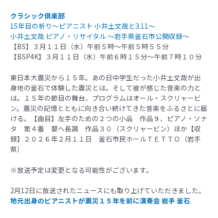
クラシック倶楽部
15年目の祈り〜ピアニスト 小井土文哉と3.11〜
小井土文哉 ピアノ・リサイタル 〜岩手県釜石市公開収録〜
【BS】３月１１日（水）午前５時～午前５時５５分
【BSP4K】３月１１日（水）午前６時１５分～午前７時１０分
東日本大震災から１５年。あの日中学生だった小井土文哉が出
身地の釜石で体験した震災とは。そして彼が感じた音楽の力と
は。１５年の節目の舞台、プログラムはオール・スクリャービ
ン。震災の記憶とともに向き合い続けてきた音楽をふるさとに届
ける。【曲目】左手のための２つの小品 作品９、ピアノ・ソナ
タ 第４番 嬰ヘ長調 作品３０（スクリャービン）ほか【収
録】２０２６年２月１１日 釜石市民ホールＴＥＴＴＯ（岩手
県）
※放送予定は変更となる可能性がございます。
2月12日に放送されたニュースにも取り上げていただきました。
地元出身のピアニストが震災１５年を前に演奏会 岩手 釜石