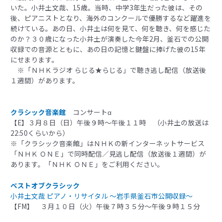
いた。小井土文哉、15歳。当時、中学3年生だった彼は、その
後、ピアニストとなり、海外のコンクールで優勝するなど躍進を
続けている。あの日、小井土は何を見て、何を聴き、何を感じた
のか？３０歳になった小井土が演奏した今年2月、釜石での公開
収録での音源とともに、あの日の記憶と鍵盤に捧げた彼の15年
にせまります。
※「ＮＨＫラジオ らじる★らじる」で聴き逃し配信（放送後
１週間）があります。
クラシック音楽館
コンサートα
【E】３月８日（日）午後９時〜午後１１時 （小井土の放送は
22:50くらいから）
※「クラシック音楽館」はＮＨＫの新インターネットサービス
「ＮＨＫ ＯＮＥ」で同時配信／見逃し配信（放送後１週間）が
あります。「ＮＨＫ ＯＮＥ」をご利用ください。
ベストオブクラシック
小井土文哉 ピアノ・リサイタル 〜岩手県釜石市公開収録〜
【FM】 ３月１０日（火）午後７時３５分～午後９時１５分